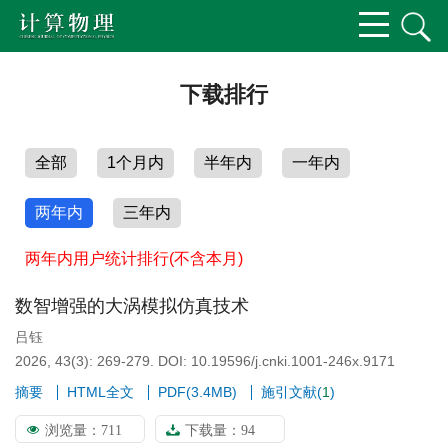
下载排行
全部
1个月内
半年内
一年内
两年内
三年内
两年内用户统计排行(不含本月)
数智增强的大涡模拟仿真技术
吕钰
2026, 43(3): 269-279.
DOI:
10.19596/j.cnki.1001-246x.9171
摘要
HTML全文
PDF(
3.4MB
)
施引文献
(
1
)
浏览量：
711
下载量：
94