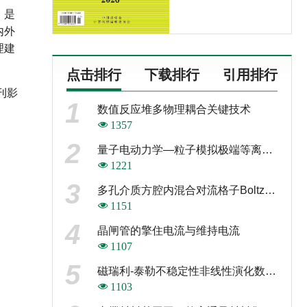
，是
内外
理建
点击排行
下载排行
引用排行
刊影
1
数值反应堆多物理耦合关键技术
1357
2
量子电动力学—粒子模拟极端等离子体动力学研究
1221
3
多孔介质方腔内混合对流格子Boltzmann模拟
1151
4
晶闸管的擎住电流与维持电流
1107
5
磁瑞利-泰勒不稳定性非线性演化数值模拟
1103