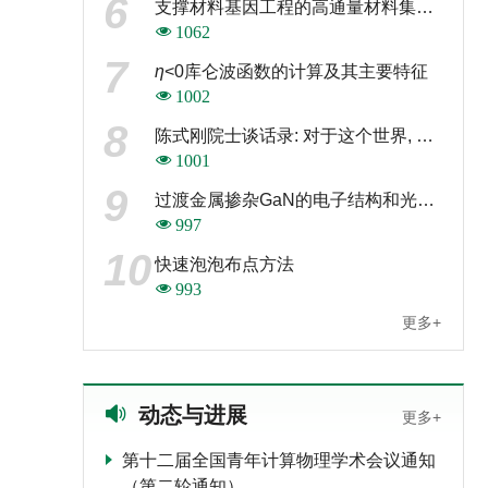
6
支撑材料基因工程的高通量材料集成计算平台
1062
7
η
<0库仑波函数的计算及其主要特征
1002
8
陈式刚院士谈话录: 对于这个世界, 我这么想
1001
9
过渡金属掺杂GaN的电子结构和光学性质理论研究
997
10
快速泡泡布点方法
993
更多+
动态与进展
更多+
第十二届全国青年计算物理学术会议通知
（第二轮通知）