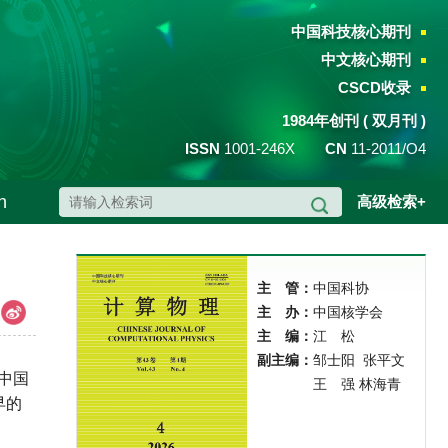
中国科技核心期刊
中文核心期刊
CSCD收录
1984年创刊 ( 双月刊 )
ISSN
1001-246X
CN
11-2011/O4
h
高级检索+
主
管：
中国科协
主
办：
中国核学会
主
编：
江 松
副主编：
邹士阳 张平文
由中国
王 强 林海青
早的