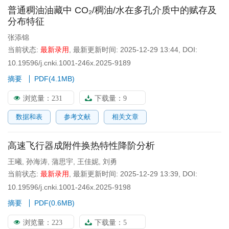
普通稠油油藏中 CO₂/稠油/水在多孔介质中的赋存及
分布特征
张添锦
当前状态:
最新录用
,
最新更新时间:
2025-12-29 13:44
,
DOI:
10.19596/j.cnki.1001-246x.2025-9189
摘要
PDF(
4.1MB
)
浏览量：
231
下载量：
9
数据和表
参考文献
相关文章
高速飞行器成附件换热特性降阶分析
王曦
,
孙海涛
,
蒲思宇
,
王佳妮
,
刘勇
当前状态:
最新录用
,
最新更新时间:
2025-12-29 13:39
,
DOI:
10.19596/j.cnki.1001-246x.2025-9198
摘要
PDF(
0.6MB
)
浏览量：
223
下载量：
5