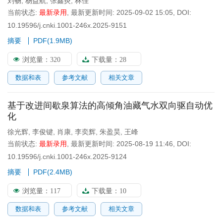
刘畅
,
杨益航
,
张鑫炎
,
林佳
当前状态:
最新录用
,
最新更新时间:
2025-09-02 15:05
,
DOI:
10.19596/j.cnki.1001-246x.2025-9151
摘要
PDF(
1.9MB
)
浏览量：
320
下载量：
28
数据和表
参考文献
相关文章
基于改进间歇泉算法的高倾角油藏气水双向驱自动优
化
徐光辉
,
李俊键
,
肖康
,
李奕辉
,
朱盈昊
,
王峰
当前状态:
最新录用
,
最新更新时间:
2025-08-19 11:46
,
DOI:
10.19596/j.cnki.1001-246x.2025-9124
摘要
PDF(
2.4MB
)
浏览量：
117
下载量：
10
数据和表
参考文献
相关文章