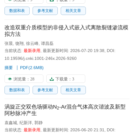
数据和表
参考文献
相关文章
改造双重介质模型的非侵入式嵌入式离散裂缝渗流模
拟方法
张晨
,
饶翔
,
徐云峰
,
谭昌磊
当前状态:
最新录用
,
最新更新时间:
2026-07-20 19:38
,
DOI:
10.19596/j.cnki.1001-246x.2026-9260
摘要
PDF(
2.6MB
)
浏览量：
28
下载量：
3
数据和表
参考文献
相关文章
涡旋正交双色场驱动N
-Ar混合气体高次谐波及新型
2
阿秒脉冲产生
袁鑫城
,
纪新洋
,
郭静
当前状态:
最新录用
,
最新更新时间:
2026-06-20 21:31
,
DOI: