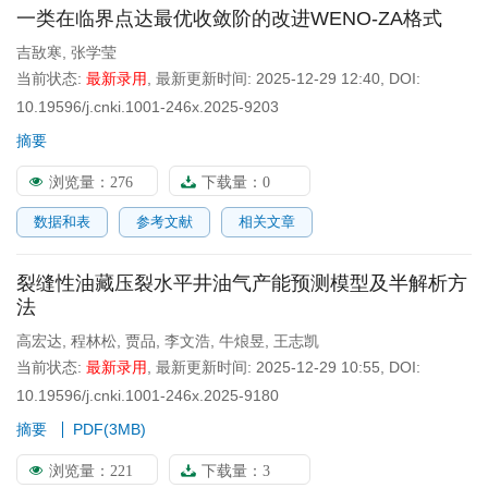
一类在临界点达最优收敛阶的改进WENO-ZA格式
吉敔寒
,
张学莹
当前状态:
最新录用
,
最新更新时间:
2025-12-29 12:40
,
DOI:
10.19596/j.cnki.1001-246x.2025-9203
摘要
浏览量：
276
下载量：
0
数据和表
参考文献
相关文章
裂缝性油藏压裂水平井油气产能预测模型及半解析方
法
高宏达
,
程林松
,
贾品
,
李文浩
,
牛烺昱
,
王志凯
当前状态:
最新录用
,
最新更新时间:
2025-12-29 10:55
,
DOI:
10.19596/j.cnki.1001-246x.2025-9180
摘要
PDF(
3MB
)
浏览量：
221
下载量：
3