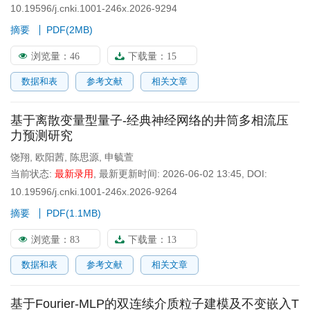
10.19596/j.cnki.1001-246x.2026-9294
摘要
PDF(
2MB
)
浏览量：
46
下载量：
15
数据和表
参考文献
相关文章
基于离散变量型量子-经典神经网络的井筒多相流压
力预测研究
饶翔
,
欧阳茜
,
陈思源
,
申毓萱
当前状态:
最新录用
,
最新更新时间:
2026-06-02 13:45
,
DOI:
10.19596/j.cnki.1001-246x.2026-9264
摘要
PDF(
1.1MB
)
浏览量：
83
下载量：
13
数据和表
参考文献
相关文章
基于Fourier-MLP的双连续介质粒子建模及不变嵌入T