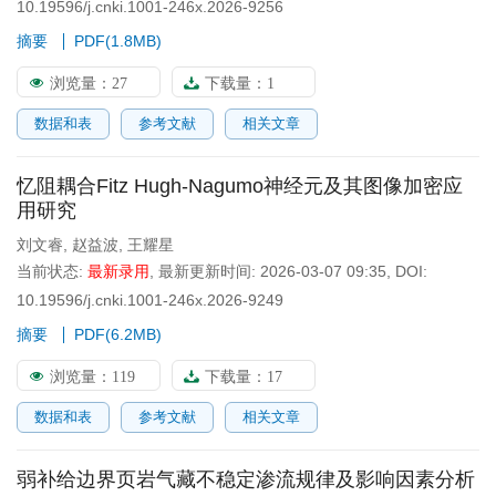
10.19596/j.cnki.1001-246x.2026-9256
摘要
PDF(
1.8MB
)
浏览量：
27
下载量：
1
数据和表
参考文献
相关文章
忆阻耦合Fitz Hugh-Nagumo神经元及其图像加密应
用研究
刘文睿
,
赵益波
,
王耀星
当前状态:
最新录用
,
最新更新时间:
2026-03-07 09:35
,
DOI:
10.19596/j.cnki.1001-246x.2026-9249
摘要
PDF(
6.2MB
)
浏览量：
119
下载量：
17
数据和表
参考文献
相关文章
弱补给边界页岩气藏不稳定渗流规律及影响因素分析