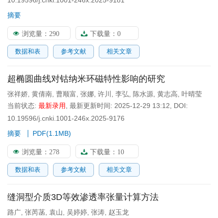
10.19596/j.cnki.1001-246x.2025-9181
摘要
浏览量：
290
下载量：
0
数据和表
参考文献
相关文章
超椭圆曲线对钴纳米环磁特性影响的研究
张祥娇
,
黄倩南
,
曹顺富
,
张娜
,
许川
,
李弘
,
陈水源
,
黄志高
,
叶晴莹
当前状态:
最新录用
,
最新更新时间:
2025-12-29 13:12
,
DOI:
10.19596/j.cnki.1001-246x.2025-9176
摘要
PDF(
1.1MB
)
浏览量：
278
下载量：
10
数据和表
参考文献
相关文章
缝洞型介质3D等效渗透率张量计算方法
路广
,
张芮菡
,
袁山
,
吴婷婷
,
张涛
,
赵玉龙