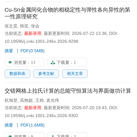
Cu-Sn金属间化合物的相稳定性与弹性各向异性的第
一性原理研究
张文昊
,
韩笑
,
张会
当前状态:
最新录用
,
最新更新时间:
2026-07-22 13:36
,
DOI:
10.19596/j.cnki.1001-246x.2026-9298
摘要
PDF(
0.5MB
)
浏览量：
13
下载量：
2
数据和表
参考文献
相关文章
交错网格上拉氏计算的总能守恒算法与界面做功计算
杭旭登
,
高艳妮
,
王帅
,
袁光伟
当前状态:
最新录用
,
最新更新时间:
2026-07-20 19:43
,
DOI:
10.19596/j.cnki.1001-246x.2026-9302
摘要
PDF(
1.6MB
)
浏览量：
9
下载量：
3