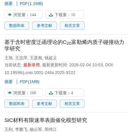
摘要
PDF(
1.1MB
)
浏览量：
144
下载量：
16
数据和表
参考文献
相关文章
基于含时密度泛函理论的C
富勒烯内质子碰撞动力
20
学研究
王旭
,
王志萍
,
王彦彪
,
钱超义
当前状态:
最新录用
,
最新更新时间:
2026-02-04 10:53
,
DOI:
10.19596/j.cnki.1001-246x.2025-9222
摘要
PDF(
1MB
)
浏览量：
160
下载量：
4
数据和表
参考文献
相关文章
SiC材料有限速率表面催化模型研究
王利
,
李鹏飞
,
杨云军
,
周伟江