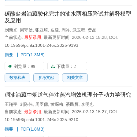
碳酸盐岩油藏酸化完井的油水两相压降试井解释模型
及应用
刘新光
,
周守信
,
张亚琦
,
皮建
,
周祚
,
武玉程
,
贾品
当前状态:
最新录用
,
最新更新时间:
2026-02-13 15:28
,
DOI:
10.19596/j.cnki.1001-246x.2025-9193
摘要
PDF(
1.3MB
)
浏览量：
99
下载量：
2
数据和表
参考文献
相关文章
稠油油藏中烟道气伴注蒸汽增效机理分子动力学研究
王翔宇
,
刘陈伟
,
周臣儒
,
黄琛梅
,
綦民辉
,
李明忠
当前状态:
最新录用
,
最新更新时间:
2026-02-13 15:27
,
DOI:
10.19596/j.cnki.1001-246x.2025-9210
摘要
PDF(
1.8MB
)