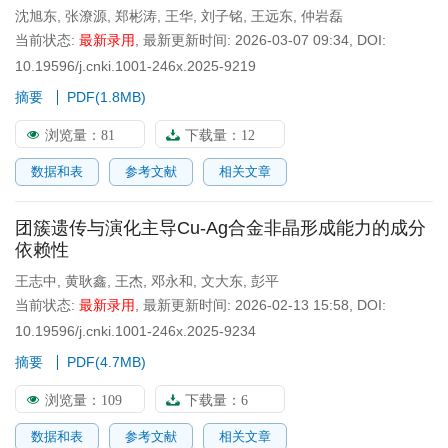
沈旭东
,
张潦源
,
郑彬涛
,
王华
,
刘子铭
,
王远东
,
仲岩磊
当前状态:
最新录用
,
最新更新时间:
2026-03-07 09:34
,
DOI:
10.19596/j.cnki.1001-246x.2025-9219
摘要
PDF(
1.8MB
)
浏览量：
81
下载量：
12
数据和表
参考文献
相关文章
团簇遗传与演化主导Cu-Ag合金非晶形成能力的成分
依赖性
王志中
,
黄耿鑫
,
王杰
,
邓永和
,
文大东
,
彭平
当前状态:
最新录用
,
最新更新时间:
2026-02-13 15:58
,
DOI:
10.19596/j.cnki.1001-246x.2025-9234
摘要
PDF(
4.7MB
)
浏览量：
109
下载量：
6
数据和表
参考文献
相关文章