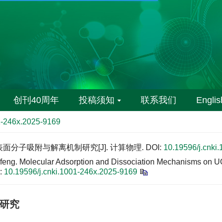
创刊40周年
投稿须知
联系我们
Englis
1-246x.2025-9169
表面分子吸附与解离机制研究[J]. 计算物理.
DOI:
10.19596/j.cnki
g. Molecular Adsorption and Dissociation Mechanisms on U
:
10.19596/j.cnki.1001-246x.2025-9169
研究