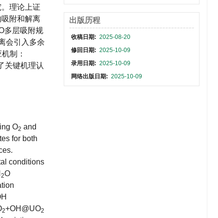
究。理论上证
表面的吸附和解离
出版历程
O多层吸附规
收稿日期:
2025-08-20
离会引入多余
修回日期:
2025-10-09
应机制：
录用日期:
2025-10-09
了关键机理认
网络出版日期:
2025-10-09
ting O
and
2
es for both
ces.
l conditions
H
O
2
ation
OH
O
+OH@UO
2
2