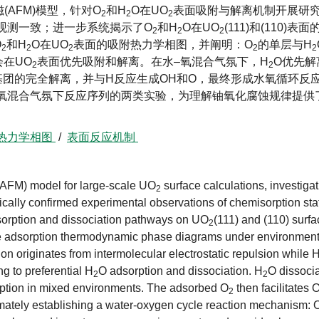
(AFM)模型，针对O
和H
O在UO
表面吸附与解离机制开展研
2
2
2
验观测一致；进一步系统揭示了O
和H
O在UO
(111)和(110)
2
2
2
O
和H
O在UO
表面的吸附热力学相图，并阐明：O
的单层与H
2
2
2
2
2
会在UO
表面优先吸附和解离。在水–氧混合气氛下，H
O优先解
2
2
基团的完全解离，并与H反应生成OH和O，最终形成水氧循环反
氧混合气氛下反应序列的两类实验，为理解铀氧化腐蚀规律提供
热力学相图
/
表面反应机制
(AFM) model for large-scale UO
surface calculations, investiga
2
ally confirmed experimental observations of chemisorption stat
dsorption and dissociation pathways on UO
(111) and (110) surfa
2
e adsorption thermodynamic phase diagrams under environmenta
n originates from intermolecular electrostatic repulsion while 
g to preferential H
O adsorption and dissociation. H
O dissoci
2
2
ption in mixed environments. The adsorbed O
then facilitates 
2
timately establishing a water-oxygen cycle reaction mechanism: 