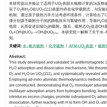
本研究提出并验证了适用于UO
表面大规模计算的1k反铁磁
2
实了O
和H
O在UO
(111)表面均存在化学吸附态，与实
2
2
2
机制。通过原子级热力学方法考虑环境条件，计算给出了
律分别源于吸附分子间的静电排斥与氢键作用，导致H
O
2
电荷，从而促进后续O
的吸附。随后，吸附态O
促进OH
2
2
O
+OH@UO
OH@UO
。本研究统一解释了关于水–
→
2
2
2+
x
知。
关键词:
水–氧共吸附
/
化学吸附
/
AFM-UO
表面
/
吸附
2
Abstract:
This study developed and validated 1k antiferromagnetic 
H
O adsorption and dissociation mechanisms. We theoretic
2
O
and H
O on UO
(111), and systematically revealed a
2
2
2
Employing
ab-initio
atomistic thermodynamics method, th
are constructed, demonstrating that O
monolayer adsorptio
2
multilayer adsorption arises from hydrogen bonding, leadin
introduces excess charges, promote subsequent O
adsor
2
dissociation, further reacting with H to form OH and O, ul