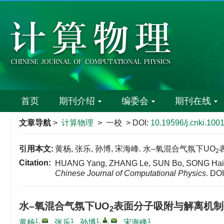
首页
期刊介绍
编委会
期刊在线
文章导航
>
计算物理
> 一校 > DOI:
10.19596/j.cnki.100
引用本文:
黄杨, 张乐, 孙博, 宋海峰. 水–氧混合气氛下UO
2
Citation:
HUANG Yang, ZHANG Le, SUN Bo, SONG Haifen
Chinese Journal of Computational Physics
.
DOI
水–氧混合气氛下UO
表面分子吸附与解离机制
2
1
,
1
1
,
,
1
黄杨
,
张乐
,
孙博
,
宋海峰