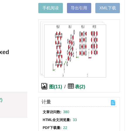
手机阅读
导出引用
XML下载
xed
图(11)
/
表(2)
2)
计量
文章访问数:
380
HTML全文浏览量:
33
PDF下载量:
22